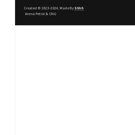
Created © 2023-2024, Made By
SShS
Arena Petrol & CNG